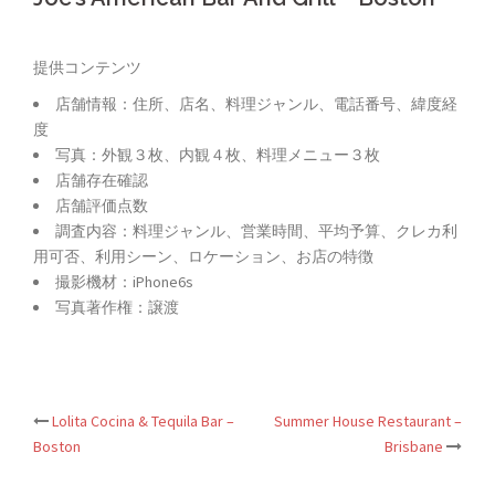
提供コンテンツ
店舗情報：住所、店名、料理ジャンル、電話番号、緯度経
度
写真：外観３枚、内観４枚、料理メニュー３枚
店舗存在確認
店舗評価点数
調査内容：料理ジャンル、営業時間、平均予算、クレカ利
用可否、利用シーン、ロケーション、お店の特徴
撮影機材：iPhone6s
写真著作権：譲渡
Lolita Cocina & Tequila Bar –
Summer House Restaurant –
Post
Boston
Brisbane